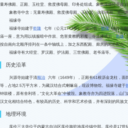
量寿佛殿、正殿、玉柱堂、救度佛母殿、印务处组成。象教寺曾经是政治
象教寺中含：无量寿佛殿、救度佛母殿、玉柱堂、弥勒佛殿、查玛
福缘寺
福缘寺始建于
乾隆
七年（公元
1742
年）。据记载，
乾隆
初年在喇
庙一座，意为用以镇服暗中作祟、危害黄教的邪魔，寺庙建成后，
乾隆
按自南向北顺序排列在一条中轴线上，加之东西配殿、廊房的对称配合，
福缘寺有大经堂、罗汉殿、护法殿、三世佛殿、老爷庙等。
历史沿革
兴源寺始建于清
顺治
六年（
1649
年），正殿有
61
根沥金龙柱，面
等，占地
2.5
万平方米，为藏汉结合式喇嘛庙，现设博物馆。福缘寺建于
钟鼓楼，原有舍利塔，
“
文化大革命
”
中被毁。象教寺亦为四进院落，山门
汉文化相结合特色，有较高的历史、科学和艺术价值，并有深刻的民族文
地理环境
库伦三大寺位于内蒙古自治区库伦旗驻地库伦镇中部。库伦是
17
世