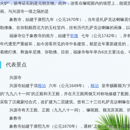
火炉”，据考证石刻是元朝文物。此外，游客在嘛呢殿内的墙壁上，能观
画。与兴源寺一墙之隔的是
象教寺，始建于康熙九年（公元
1670
年），当年是札萨克达喇嘛居
勒佛像。在弥勒殿西北方的玉柱堂内，挂有历代扎萨克达喇嘛的画像，以
福缘寺位于象教寺的南方，始建于
乾隆
七年（公元
1742
年），并
年代遭受严重破坏，如今游客所见的寺中各建筑，都是近年重新建造的，
着燃灯佛、释迦牟尼佛、弥勒佛。目前，福缘寺每年举办
6
次主要法会。
代表景点
兴源寺
兴源寺始建于清
顺治
六年（公元
1649
年），
顺治
皇帝赐匾额为
“
的
“
九九八十一间
”
的正殿和天王殿，并在天王殿两侧又对称地修建了配殿
采取了汉藏蒙结合式，改扩建为二层建筑。曾有二十三任札萨克达喇嘛在
兴源寺有天王殿、正殿（九九八十一间）、嘛呢殿、额克苏莫殿、
象教寺
象教寺始建于康熙九年（公元
1670
年），通称
“
上仓
”
（
“
仓
”
意为公寓