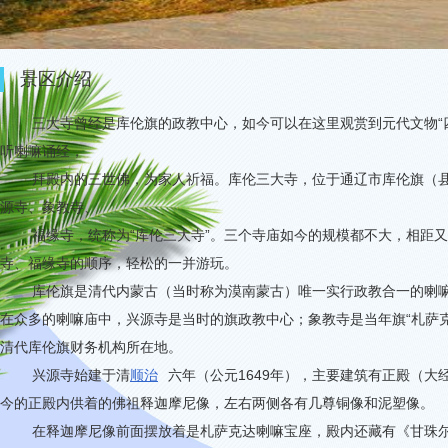
景区介绍
三大寺曾经是库伦旗的政教中心，如今可以在这里观赏到元代文物“
听喇嘛诵经，
拜殿内的三世佛，为家人祈福。库伦三大寺，位于通辽市库伦旗（
源寺、象教寺、
福缘寺，统称为“库伦三大寺”。三个寺庙如今的规模都不大，相距
寺、福缘寺的顺序，轻松的一并游玩。
库伦旗是清代内蒙古（当时称为漠南蒙古）唯一实行政教合一的喇
在众多的喇嘛庙中，兴源寺是当时的旗政教中心；象教寺是当年旗“札萨
清代库伦旗财务机构所在地。
兴源寺始建于清
顺治
六年（公元
1649
年），主要建筑有正殿（大
今的正殿内供着的佛祖释迦摩尼像，左右两侧各有几尊铜像和泥塑像。
在释迦摩尼像前面摆放着是札萨克达喇嘛宝座，殿内还藏有《甘珠尔